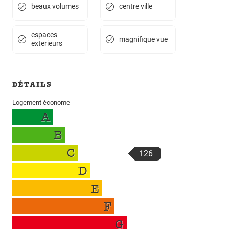
beaux volumes
centre ville
espaces
magnifique vue
exterieurs
DÉTAILS
Logement économe
A
B
C
126
D
E
F
G